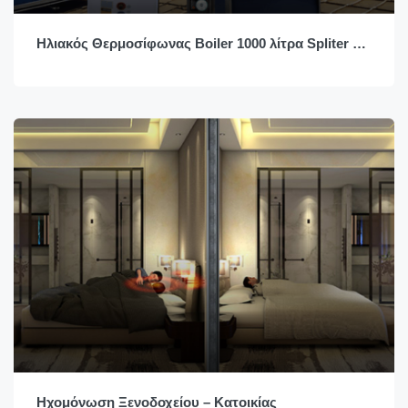
Ηλιακός Θερμοσίφωνας Boiler 1000 λίτρα Spliter με Φωτοβολταικα πανελ
Ηχομόνωση Ξενοδοχείου – Κατοικίας