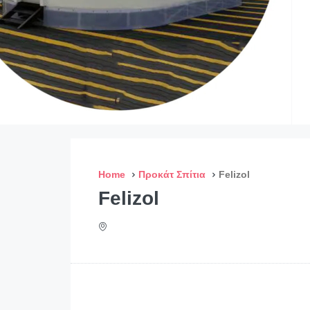
Home
Προκάτ Σπίτια
Felizol
Felizol